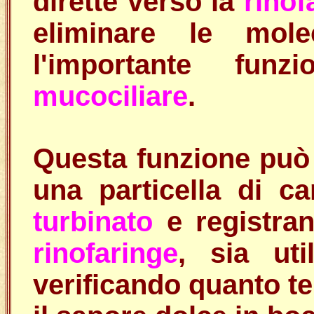
dirette verso la
rinof
eliminare le mol
l'importante fu
mucociliare
.
Questa funzione può
una particella di ca
turbinato
e registra
rinofaringe
, sia uti
verificando quanto t