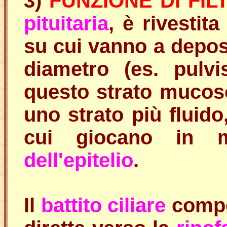
3)
FUNZIONE DI FIL
pituitaria
, è rivestit
su cui vanno a depos
diametro (es. pulvi
questo strato mucos
uno strato più fluido
cui giocano in 
dell'epitelio
.
Il
battito ciliare
compo