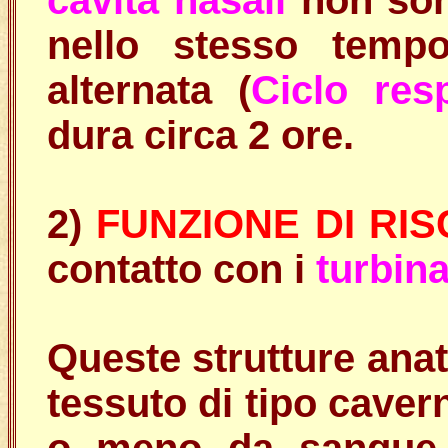
cavità nasali
non son
nello stesso tem
alternata (
Ciclo res
dura circa 2 ore.
2)
FUNZIONE DI R
contatto con i
turbina
Queste strutture ana
tessuto di tipo cave