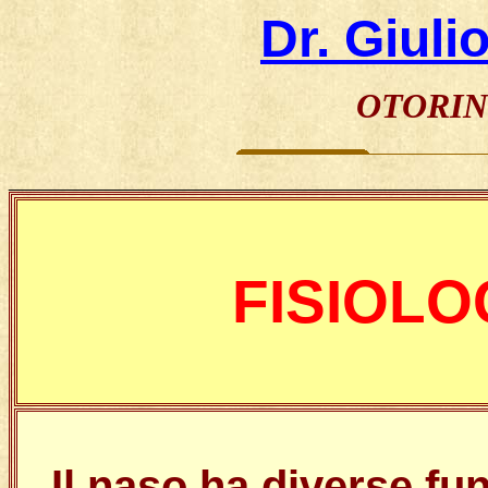
Dr. Giuli
OTORIN
________________________________________________
FISIOLO
Il naso ha diverse fun