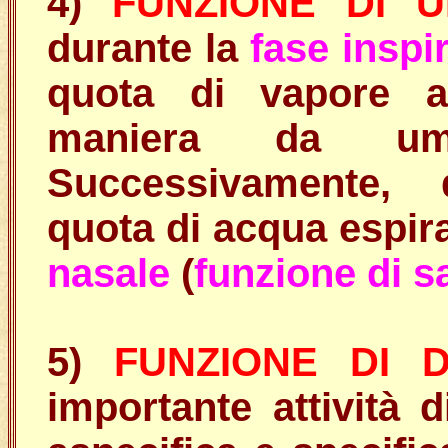
4)
FUNZIONE DI U
durante la
fase inspi
quota di vapore ac
maniera da umidi
Successivamente, 
quota di acqua espir
nasale
(
funzione di s
5)
FUNZIONE DI D
importante attività 