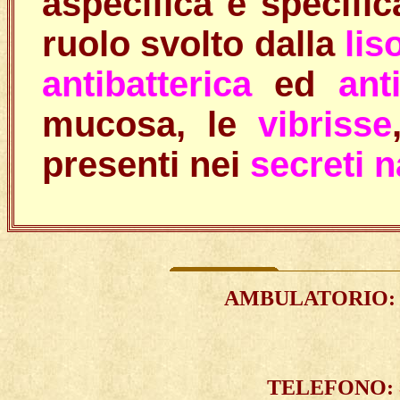
aspecifica e specific
ruolo svolto dalla
lis
antibatterica
ed
ant
mucosa, le
vibrisse
presenti nei
secreti n
AMBULATORIO
:
TELEFONO: