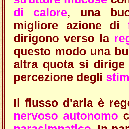
di calore
, una b
migliore azione di
dirigono verso la
re
questo modo una buo
altra quota si dirige
percezione degli
stim
Il flusso d'aria è reg
nervoso autonomo
c
parasimpatico
. In pa